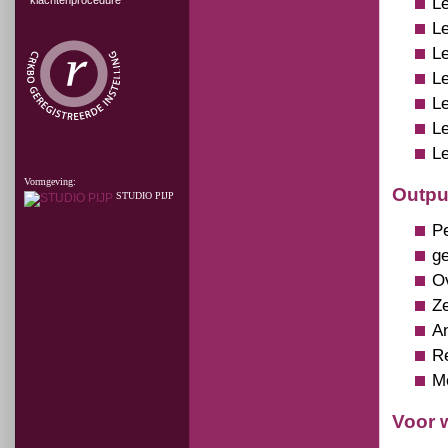
klachtenprocedure
L
L
Le
Le
L
L
Le
Vormgeving:
Outpu
STUDIO PIJP
Pe
ge
O
Ze
A
Re
Me
Voor 