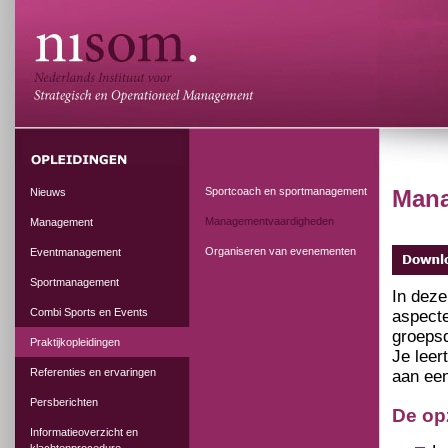
Sportcoach en sportmanagement
Mana
Nieuws
Managementvaardigheden
Management
Organiseren van evenementen
Eventmanagement
Sportmanagement
In deze
Combi Sports en Events
aspecte
groeps
Praktijkopleidingen
Je lee
Referenties en ervaringen
aan ee
Persberichten
De op
Informatieoverzicht en