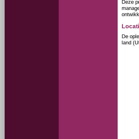
Deze pr
manage
ontwikk
Locati
De ople
land (U