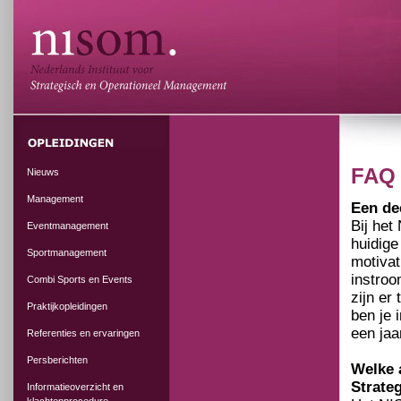
FAQ
Nieuws
Management
Een dee
Bij het
Eventmanagement
huidige
Sportmanagement
motivat
instroo
Combi Sports en Events
zijn er
Praktijkopleidingen
ben je 
een jaa
Referenties en ervaringen
Persberichten
Welke 
Strate
Informatieoverzicht en