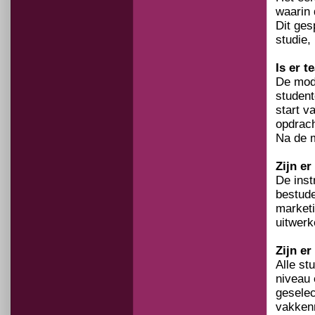
waarin 
Dit ges
studie,
Is er 
De mod
student
start v
opdrach
Na de m
Zijn e
De inst
bestude
marketi
uitwerk
Zijn er
Alle st
niveau 
gesele
vakkenn