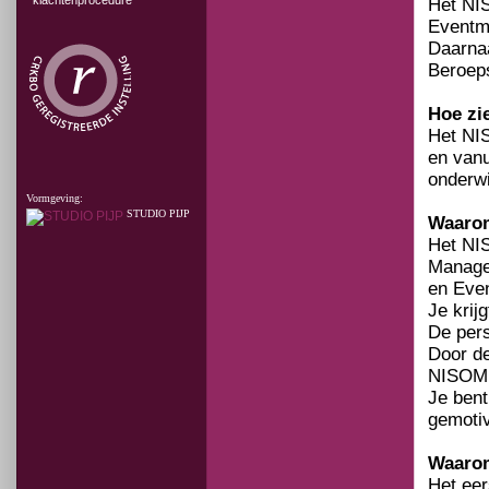
klachtenprocedure
Het NIS
Eventm
Daarnaa
Beroep
Hoe zi
Het NI
en vanu
onderwi
Vormgeving:
STUDIO PIJP
Waarom
Het NIS
Manage
en Eve
Je krij
De pers
Door de
NISOM s
Je bent
gemotiv
Waarom
Het eer